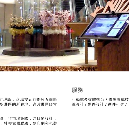
服務
的五行理論，商場按五行劃分五個區
互動式多媒體機台 / 體感游戲技術 
大型展區的所在地。這片展區經常
戲設計 / 硬件設計 / 硬件租借 /
展會，從市場策略，注目的設計，
員，社交媒體聯絡，到印刷和包裝